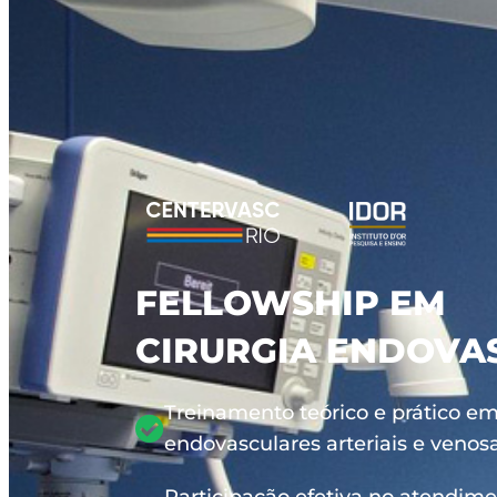
FELLOWSHIP EM
CIRURGIA ENDOVAS
Treinamento teórico e prático em
endovasculares arteriais e venos