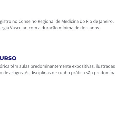
istro no Conselho Regional de Medicina do Rio de Janeiro
rgia Vascular, com a duração mínima de dois anos.
CURSO
 teórica têm aulas predominantemente expositivas, ilustra
o de artigos. As disciplinas de cunho prático são predomin
o teórico-prático em Cirurgia Vascular e Endovascular, co