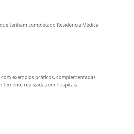
, que tenham completado Residência Médica
das com exemplos práticos, complementadas
antemente realizadas em hospitais.
m estágios em Angiologia, Angiorradiologia,