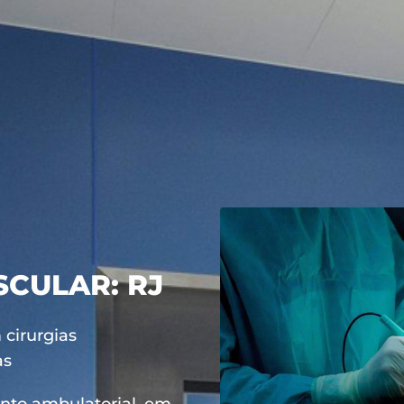
CULAR: RJ
 cirurgias
as