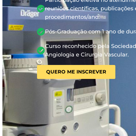
Participação efetiva no atendim
reuniões científicas, publicações
procedimentos/ano.
Pós-Graduação com 1 ano de dur
Curso reconhecido pela Sociedade
Angiologia e Cirurgia Vascular.
QUERO ME INSCREVER